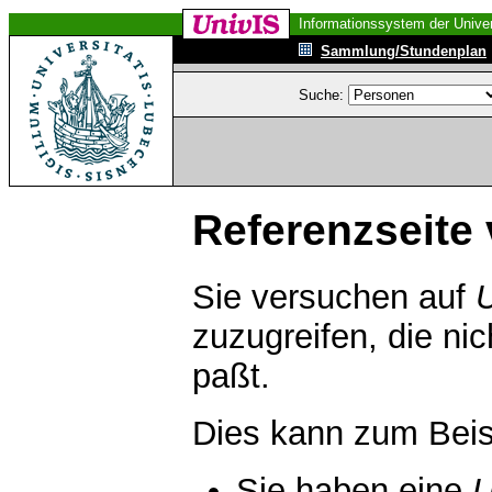
Informationssystem der Univer
Sammlung/Stundenplan
Suche:
Referenzseite 
Sie versuchen auf
zuzugreifen, die ni
paßt.
Dies kann zum Beis
Sie haben eine
U