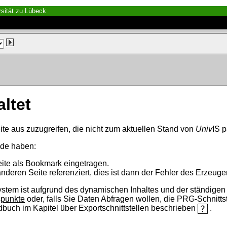
sität zu Lübeck
altet
ite aus zuzugreifen, die nicht zum aktuellen Stand von
Univ
IS p
nde haben:
eite als Bookmark eingetragen.
anderen Seite referenziert, dies ist dann der Fehler des Erzeuger
ystem ist aufgrund des dynamischen Inhaltes und der ständigen Ak
spunkte
oder, falls Sie Daten Abfragen wollen, die PRG-Schnittst
ndbuch im Kapitel über Exportschnittstellen beschrieben
.