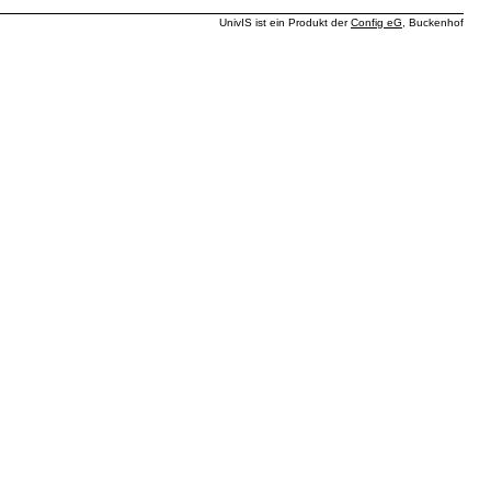
UnivIS ist ein Produkt der
Config eG
, Buckenhof