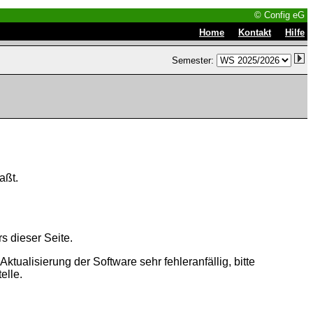
© Config eG
|
|
Home
Kontakt
Hilfe
Semester:
aßt.
s dieser Seite.
tualisierung der Software sehr fehleranfällig, bitte
elle.