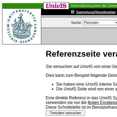
Informationssystem der Univer
Sammlung/Stundenplan
Suche:
Referenzseite ver
Sie versuchen auf
Univ
IS von einer Se
Dies kann zum Beispiel folgende Grü
Sie haben eine
Univ
IS interne S
Die
Univ
IS Seite wird von einer 
Eine direkte Referenz in das
Univ
IS S
verwenden sie nur die
festen Einstieg
Diese Schnittstelle ist im Benutzerha