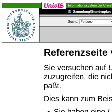
Informationssystem der Univer
Sammlung/Stundenplan
Suche:
Referenzseite 
Sie versuchen auf
zuzugreifen, die ni
paßt.
Dies kann zum Beis
Sie haben eine
U