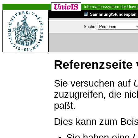
Informationssystem der Univer
Sammlung/Stundenplan
Suche:
Referenzseite 
Sie versuchen auf
zuzugreifen, die ni
paßt.
Dies kann zum Beis
Sie haben eine
U