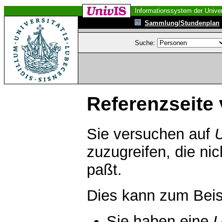
Informationssystem der Univer
Sammlung/Stundenplan
Suche:
Referenzseite 
Sie versuchen auf
zuzugreifen, die ni
paßt.
Dies kann zum Beis
Sie haben eine
U