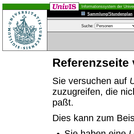
Informationssystem der Univer
Sammlung/Stundenplan
Suche:
Referenzseite 
Sie versuchen auf
zuzugreifen, die ni
paßt.
Dies kann zum Beis
Sie haben eine
U