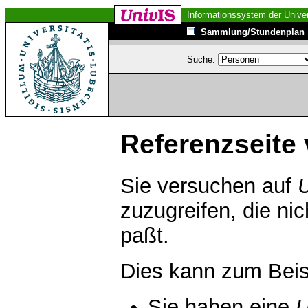
Informationssystem der Univer
Sammlung/Stundenplan
Suche:
Referenzseite 
Sie versuchen auf
zuzugreifen, die ni
paßt.
Dies kann zum Beis
Sie haben eine
U