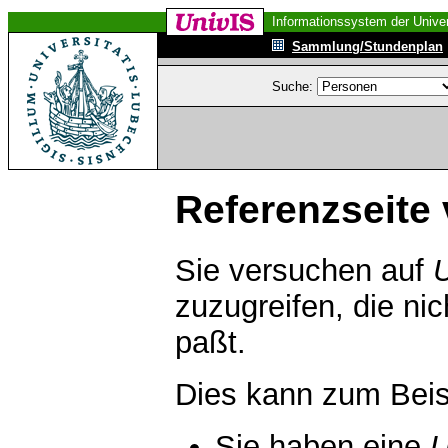
Informationssystem der Univer
Sammlung/Stundenplan
Suche:
Referenzseite 
Sie versuchen auf
zuzugreifen, die ni
paßt.
Dies kann zum Beis
Sie haben eine
U