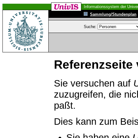
Informationssystem der Univer
Sammlung/Stundenplan
Suche:
Referenzseite 
Sie versuchen auf
zuzugreifen, die ni
paßt.
Dies kann zum Beis
Sie haben eine
U