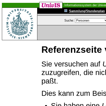
Informationssystem der Univer
Sammlung/Stundenplan
Suche:
Referenzseite 
Sie versuchen auf
zuzugreifen, die ni
paßt.
Dies kann zum Beis
Sie haben eine
U