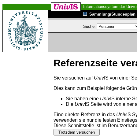
Informationssystem der Univer
Sammlung/Stundenplan
Suche:
Referenzseite ver
Sie versuchen auf
Univ
IS von einer Se
Dies kann zum Beispiel folgende Grü
Sie haben eine
Univ
IS interne S
Die
Univ
IS Seite wird von einer 
Eine direkte Referenz in das
Univ
IS S
verwenden sie nur die
festen Einstieg
Diese Schnittstelle ist im Benutzerha