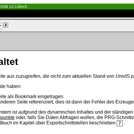
sität zu Lübeck
altet
ite aus zuzugreifen, die nicht zum aktuellen Stand von
Univ
IS p
nde haben:
eite als Bookmark eingetragen.
anderen Seite referenziert, dies ist dann der Fehler des Erzeuger
ystem ist aufgrund des dynamischen Inhaltes und der ständigen Ak
spunkte
oder, falls Sie Daten Abfragen wollen, die PRG-Schnittst
ndbuch im Kapitel über Exportschnittstellen beschrieben
.