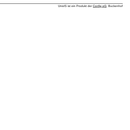
UnivIS ist ein Produkt der
Config eG
, Buckenhof