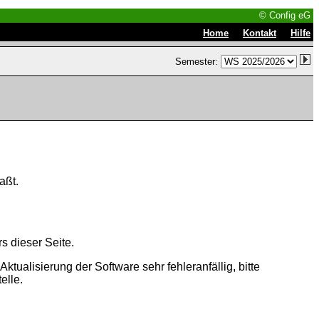
© Config eG
|
|
Home
Kontakt
Hilfe
Semester:
aßt.
s dieser Seite.
tualisierung der Software sehr fehleranfällig, bitte
elle.