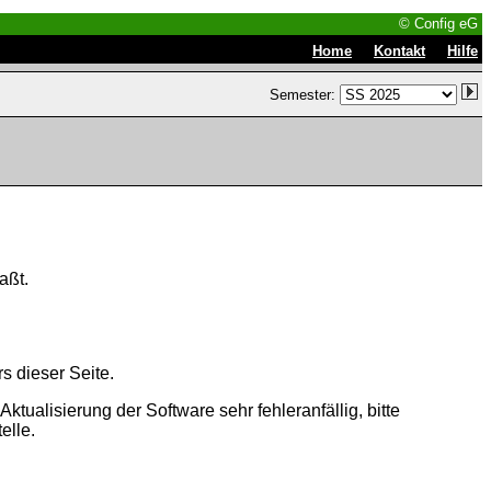
© Config eG
|
|
Home
Kontakt
Hilfe
Semester:
aßt.
s dieser Seite.
tualisierung der Software sehr fehleranfällig, bitte
elle.