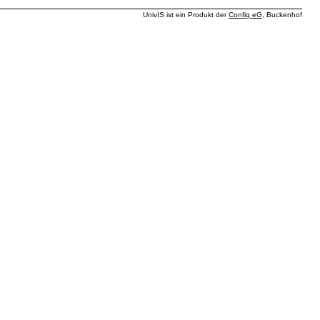
UnivIS ist ein Produkt der
Config eG
, Buckenhof