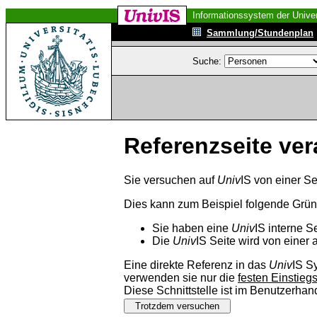
Informationssystem der Univer
Sammlung/Stundenplan
Suche:
Referenzseite ver
Sie versuchen auf
Univ
IS von einer Se
Dies kann zum Beispiel folgende Grü
Sie haben eine
Univ
IS interne S
Die
Univ
IS Seite wird von einer 
Eine direkte Referenz in das
Univ
IS S
verwenden sie nur die
festen Einstieg
Diese Schnittstelle ist im Benutzerha