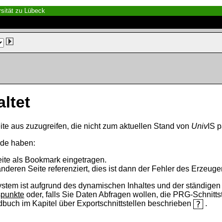
sität zu Lübeck
altet
ite aus zuzugreifen, die nicht zum aktuellen Stand von
Univ
IS p
nde haben:
eite als Bookmark eingetragen.
anderen Seite referenziert, dies ist dann der Fehler des Erzeuger
ystem ist aufgrund des dynamischen Inhaltes und der ständigen Ak
spunkte
oder, falls Sie Daten Abfragen wollen, die PRG-Schnittst
ndbuch im Kapitel über Exportschnittstellen beschrieben
.