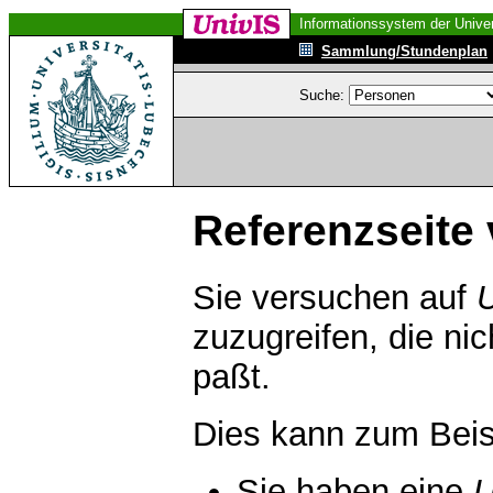
Informationssystem der Univer
Sammlung/Stundenplan
Suche:
Referenzseite 
Sie versuchen auf
zuzugreifen, die ni
paßt.
Dies kann zum Beis
Sie haben eine
U