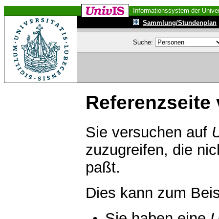
Informationssystem der Univer
Sammlung/Stundenplan
Suche:
Referenzseite 
Sie versuchen auf
zuzugreifen, die ni
paßt.
Dies kann zum Beis
Sie haben eine
U