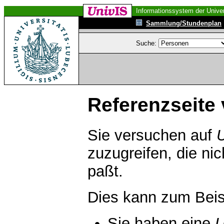
Informationssystem der Univer
Sammlung/Stundenplan
Suche:
Referenzseite 
Sie versuchen auf
zuzugreifen, die ni
paßt.
Dies kann zum Beis
Sie haben eine
U