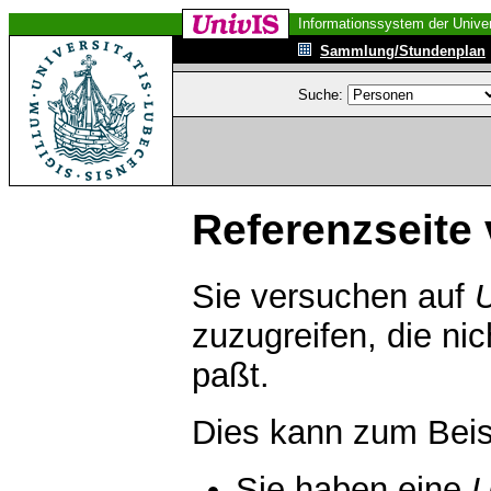
Informationssystem der Univer
Sammlung/Stundenplan
Suche:
Referenzseite 
Sie versuchen auf
zuzugreifen, die ni
paßt.
Dies kann zum Beis
Sie haben eine
U