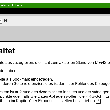
sität zu Lübeck
altet
ite aus zuzugreifen, die nicht zum aktuellen Stand von
Univ
IS p
nde haben:
eite als Bookmark eingetragen.
anderen Seite referenziert, dies ist dann der Fehler des Erzeuger
ystem ist aufgrund des dynamischen Inhaltes und der ständigen Ak
spunkte
oder, falls Sie Daten Abfragen wollen, die PRG-Schnittst
ndbuch im Kapitel über Exportschnittstellen beschrieben
.