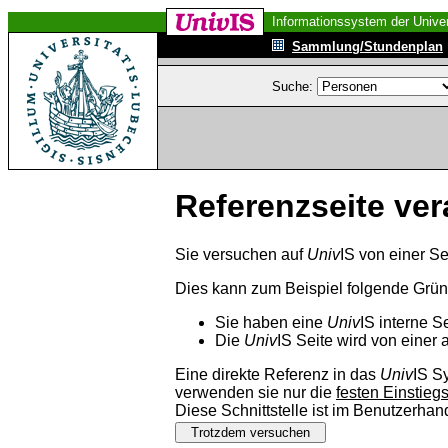
Informationssystem der Univer
Sammlung/Stundenplan
Suche:
Referenzseite ver
Sie versuchen auf
Univ
IS von einer Se
Dies kann zum Beispiel folgende Grü
Sie haben eine
Univ
IS interne S
Die
Univ
IS Seite wird von einer 
Eine direkte Referenz in das
Univ
IS S
verwenden sie nur die
festen Einstieg
Diese Schnittstelle ist im Benutzerha