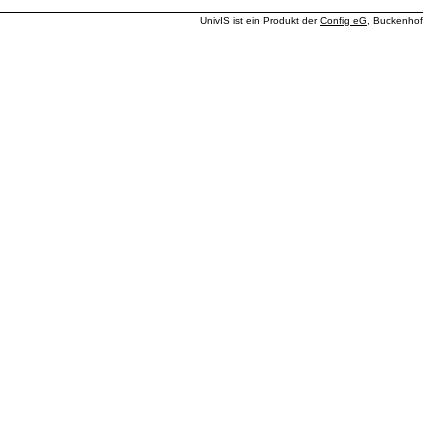
UnivIS ist ein Produkt der
Config eG
, Buckenhof