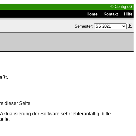
© Config eG
|
|
Home
Kontakt
Hilfe
Semester:
aßt.
s dieser Seite.
tualisierung der Software sehr fehleranfällig, bitte
elle.