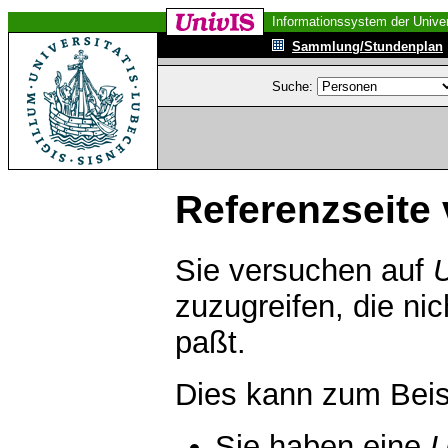
Informationssystem der Univer
Sammlung/Stundenplan
Suche:
Referenzseite 
Sie versuchen auf
zuzugreifen, die ni
paßt.
Dies kann zum Beis
Sie haben eine
U