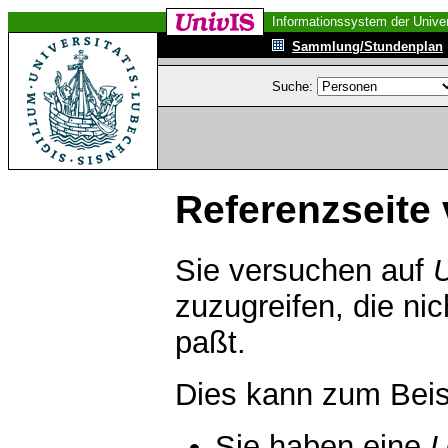
Informationssystem der Univer
Sammlung/Stundenplan
Suche:
Referenzseite 
Sie versuchen auf
zuzugreifen, die ni
paßt.
Dies kann zum Beis
Sie haben eine
U