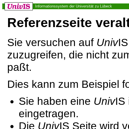
Informationssystem der Universität zu Lübeck
Referenzseite veral
Sie versuchen auf
Univ
IS
zuzugreifen, die nicht z
paßt.
Dies kann zum Beispiel 
Sie haben eine
Univ
IS
eingetragen.
Die
Univ
IS Seite wird 