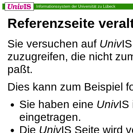
Informationssystem der Universität zu Lübeck
Referenzseite veral
Sie versuchen auf
Univ
IS
zuzugreifen, die nicht z
paßt.
Dies kann zum Beispiel 
Sie haben eine
Univ
IS
eingetragen.
Die
Univ
IS Seite wird 