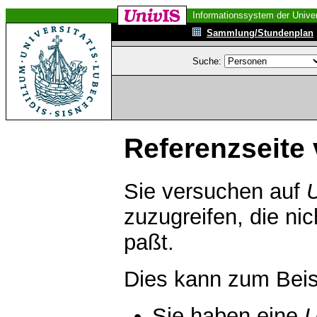
Informationssystem der Univer
Sammlung/Stundenplan
Suche:
Referenzseite 
Sie versuchen auf
zuzugreifen, die ni
paßt.
Dies kann zum Beis
Sie haben eine
U