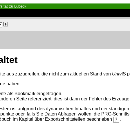
sität zu Lübeck
altet
ite aus zuzugreifen, die nicht zum aktuellen Stand von
Univ
IS p
nde haben:
eite als Bookmark eingetragen.
anderen Seite referenziert, dies ist dann der Fehler des Erzeuger
ystem ist aufgrund des dynamischen Inhaltes und der ständigen Ak
spunkte
oder, falls Sie Daten Abfragen wollen, die PRG-Schnittst
ndbuch im Kapitel über Exportschnittstellen beschrieben
.