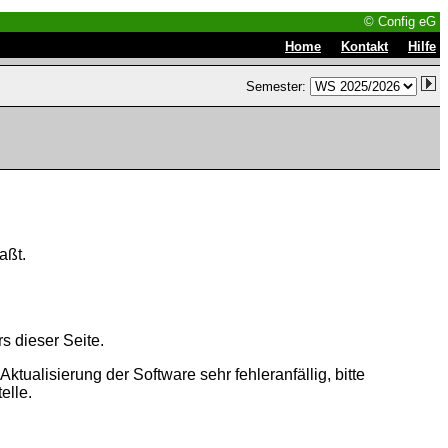
© Config eG
|
|
Home
Kontakt
Hilfe
Semester:
aßt.
s dieser Seite.
tualisierung der Software sehr fehleranfällig, bitte
elle.