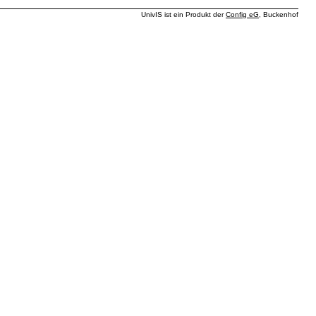
UnivIS ist ein Produkt der
Config eG
, Buckenhof