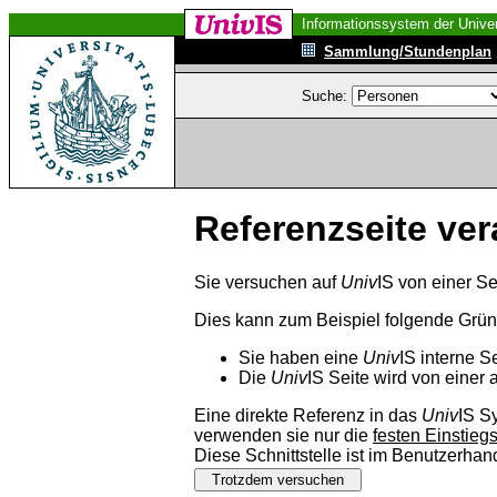
Informationssystem der Univer
Sammlung/Stundenplan
Suche:
Referenzseite ver
Sie versuchen auf
Univ
IS von einer Se
Dies kann zum Beispiel folgende Grü
Sie haben eine
Univ
IS interne S
Die
Univ
IS Seite wird von einer 
Eine direkte Referenz in das
Univ
IS S
verwenden sie nur die
festen Einstieg
Diese Schnittstelle ist im Benutzerha