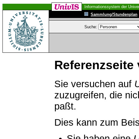
Informationssystem der Univer
Sammlung/Stundenplan
Suche:
Referenzseite 
Sie versuchen auf
zuzugreifen, die ni
paßt.
Dies kann zum Beis
Sie haben eine
U