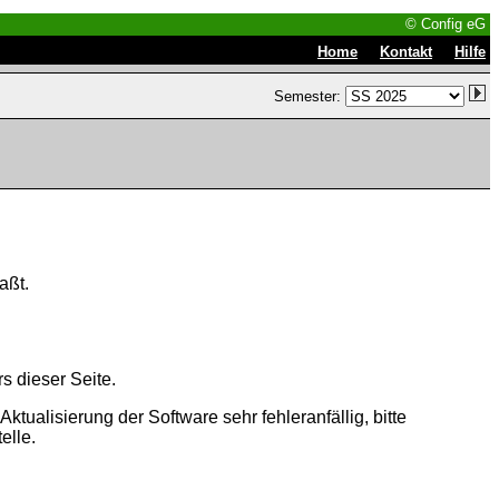
© Config eG
|
|
Home
Kontakt
Hilfe
Semester:
aßt.
s dieser Seite.
tualisierung der Software sehr fehleranfällig, bitte
elle.