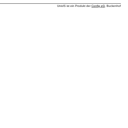
UnivIS ist ein Produkt der
Config eG
, Buckenhof