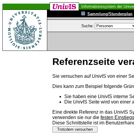
Informationssystem der Univer
Sammlung/Stundenplan
Suche:
Referenzseite ver
Sie versuchen auf
Univ
IS von einer Se
Dies kann zum Beispiel folgende Grü
Sie haben eine
Univ
IS interne S
Die
Univ
IS Seite wird von einer 
Eine direkte Referenz in das
Univ
IS S
verwenden sie nur die
festen Einstieg
Diese Schnittstelle ist im Benutzerha