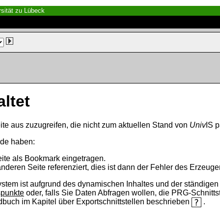
sität zu Lübeck
altet
ite aus zuzugreifen, die nicht zum aktuellen Stand von
Univ
IS p
nde haben:
eite als Bookmark eingetragen.
anderen Seite referenziert, dies ist dann der Fehler des Erzeuger
ystem ist aufgrund des dynamischen Inhaltes und der ständigen Ak
spunkte
oder, falls Sie Daten Abfragen wollen, die PRG-Schnittst
ndbuch im Kapitel über Exportschnittstellen beschrieben
.