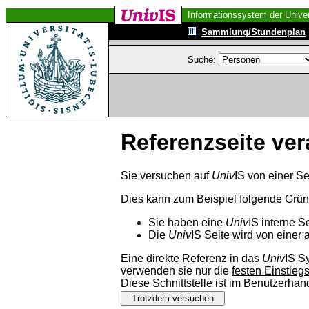
Informationssystem der Univer
Sammlung/Stundenplan
Suche:
Referenzseite ver
Sie versuchen auf
Univ
IS von einer Se
Dies kann zum Beispiel folgende Grü
Sie haben eine
Univ
IS interne S
Die
Univ
IS Seite wird von einer 
Eine direkte Referenz in das
Univ
IS S
verwenden sie nur die
festen Einstieg
Diese Schnittstelle ist im Benutzerha