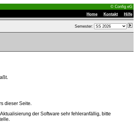
© Config eG
|
|
Home
Kontakt
Hilfe
Semester:
aßt.
s dieser Seite.
tualisierung der Software sehr fehleranfällig, bitte
elle.