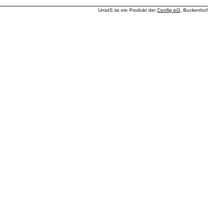
UnivIS ist ein Produkt der
Config eG
, Buckenhof