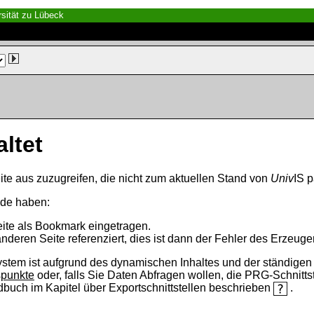
sität zu Lübeck
altet
ite aus zuzugreifen, die nicht zum aktuellen Stand von
Univ
IS p
nde haben:
eite als Bookmark eingetragen.
anderen Seite referenziert, dies ist dann der Fehler des Erzeuger
ystem ist aufgrund des dynamischen Inhaltes und der ständigen Ak
spunkte
oder, falls Sie Daten Abfragen wollen, die PRG-Schnittst
ndbuch im Kapitel über Exportschnittstellen beschrieben
.