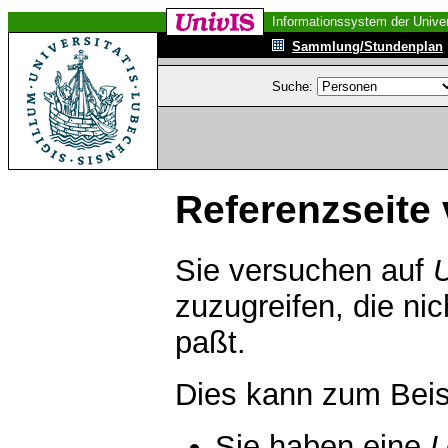
Informationssystem der Univer
Sammlung/Stundenplan
Suche:
Referenzseite 
Sie versuchen auf
zuzugreifen, die ni
paßt.
Dies kann zum Beis
Sie haben eine
U