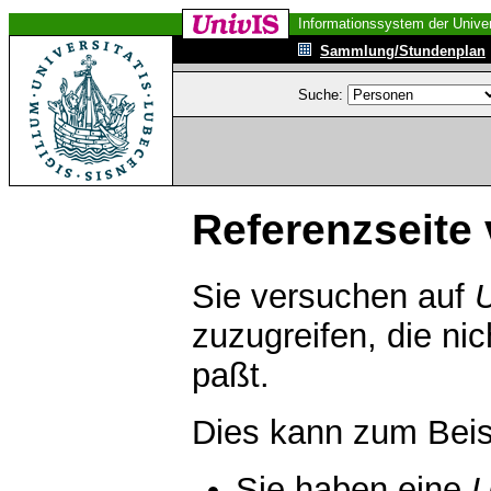
Informationssystem der Univer
Sammlung/Stundenplan
Suche:
Referenzseite 
Sie versuchen auf
zuzugreifen, die ni
paßt.
Dies kann zum Beis
Sie haben eine
U