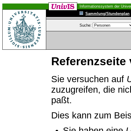
Informationssystem der Univer
Sammlung/Stundenplan
Suche:
Referenzseite 
Sie versuchen auf
zuzugreifen, die ni
paßt.
Dies kann zum Beis
Sie haben eine
U