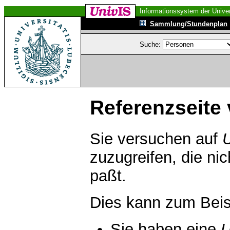
Informationssystem der Univer
Sammlung/Stundenplan
Suche:
Referenzseite 
Sie versuchen auf
zuzugreifen, die ni
paßt.
Dies kann zum Beis
Sie haben eine
U