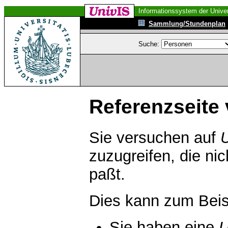
Informationssystem der Univer
Sammlung/Stundenplan
Suche:
Referenzseite 
Sie versuchen auf
zuzugreifen, die ni
paßt.
Dies kann zum Beis
Sie haben eine
U