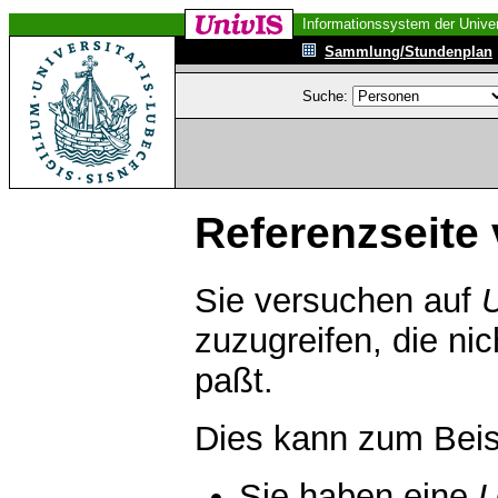
Informationssystem der Univer
Sammlung/Stundenplan
Suche:
Referenzseite 
Sie versuchen auf
zuzugreifen, die ni
paßt.
Dies kann zum Beis
Sie haben eine
U