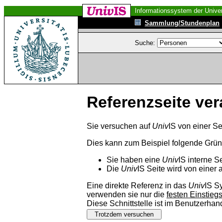
Informationssystem der Univer
Sammlung/Stundenplan
Suche:
Referenzseite ver
Sie versuchen auf
Univ
IS von einer Se
Dies kann zum Beispiel folgende Grü
Sie haben eine
Univ
IS interne S
Die
Univ
IS Seite wird von einer 
Eine direkte Referenz in das
Univ
IS S
verwenden sie nur die
festen Einstieg
Diese Schnittstelle ist im Benutzerha