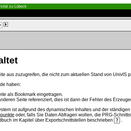
sität zu Lübeck
altet
ite aus zuzugreifen, die nicht zum aktuellen Stand von
Univ
IS p
nde haben:
eite als Bookmark eingetragen.
anderen Seite referenziert, dies ist dann der Fehler des Erzeuger
ystem ist aufgrund des dynamischen Inhaltes und der ständigen Ak
spunkte
oder, falls Sie Daten Abfragen wollen, die PRG-Schnittst
ndbuch im Kapitel über Exportschnittstellen beschrieben
.