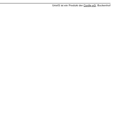
UnivIS ist ein Produkt der
Config eG
, Buckenhof