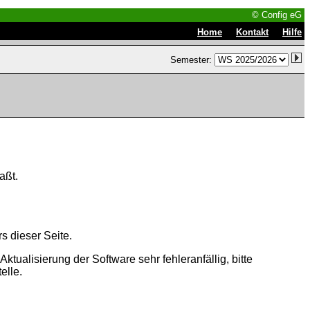
© Config eG
|
|
Home
Kontakt
Hilfe
Semester:
aßt.
s dieser Seite.
tualisierung der Software sehr fehleranfällig, bitte
elle.