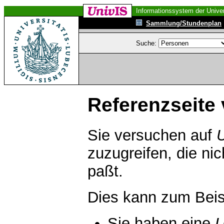
Informationssystem der Univer
Sammlung/Stundenplan
Suche:
Referenzseite 
Sie versuchen auf
zuzugreifen, die ni
paßt.
Dies kann zum Beis
Sie haben eine
U