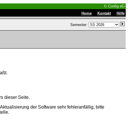
© Config eG
|
|
Home
Kontakt
Hilfe
Semester:
aßt.
s dieser Seite.
tualisierung der Software sehr fehleranfällig, bitte
elle.