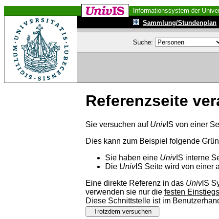
Informationssystem der Univer
Sammlung/Stundenplan
Suche:
Referenzseite ver
Sie versuchen auf
Univ
IS von einer Se
Dies kann zum Beispiel folgende Grü
Sie haben eine
Univ
IS interne S
Die
Univ
IS Seite wird von einer 
Eine direkte Referenz in das
Univ
IS S
verwenden sie nur die
festen Einstieg
Diese Schnittstelle ist im Benutzerha