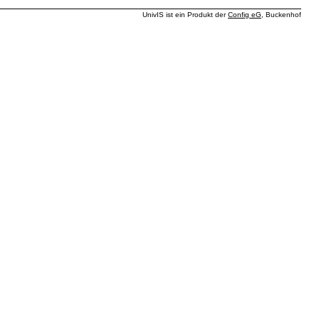
UnivIS ist ein Produkt der
Config eG
, Buckenhof