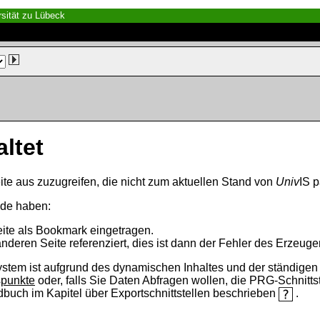
sität zu Lübeck
altet
ite aus zuzugreifen, die nicht zum aktuellen Stand von
Univ
IS p
nde haben:
eite als Bookmark eingetragen.
anderen Seite referenziert, dies ist dann der Fehler des Erzeuger
ystem ist aufgrund des dynamischen Inhaltes und der ständigen Ak
spunkte
oder, falls Sie Daten Abfragen wollen, die PRG-Schnittst
ndbuch im Kapitel über Exportschnittstellen beschrieben
.