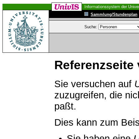
Informationssystem der Univer
Sammlung/Stundenplan
Suche:
Referenzseite 
Sie versuchen auf
zuzugreifen, die ni
paßt.
Dies kann zum Beis
Sie haben eine
U