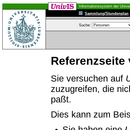
Informationssystem der Univer
Sammlung/Stundenplan
Suche:
Referenzseite 
Sie versuchen auf
zuzugreifen, die ni
paßt.
Dies kann zum Beis
Sie haben eine
U